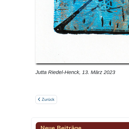
Jutta Riedel-Henck, 13. März 2023
Vorheriger Beitrag: Musterhaft
Zurück
Neue Beiträge