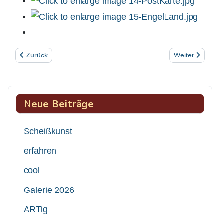
Vorheriger Beitrag: Kraniche
Nächster Beitr
Zurück
Weiter
Neue Beiträge
Scheißkunst
erfahren
cool
Galerie 2026
ARTig