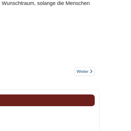
er Wunschtraum, solange die Menschen
Nächster Beitrag: Corona – S
Weiter