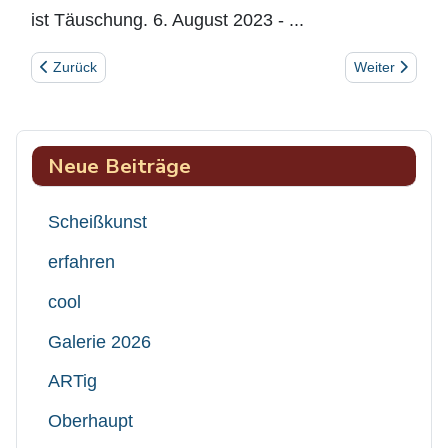
ist Täuschung. 6. August 2023 - ...
Vorheriger Beitrag: Waffenschmiede
Nächster Beit
Zurück
Weiter
Neue Beiträge
Scheißkunst
erfahren
cool
Galerie 2026
ARTig
Oberhaupt