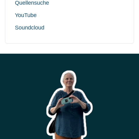
Quellensuche
YouTube
Soundcloud