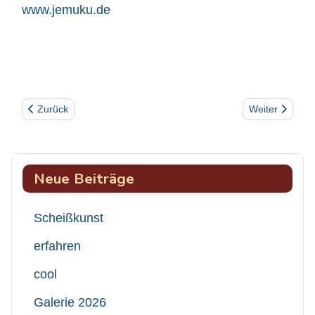
www.jemuku.de
Vorheriger Beitrag: Geld
Nächster Beitr
Zurück
Weiter
Neue Beiträge
Scheißkunst
erfahren
cool
Galerie 2026